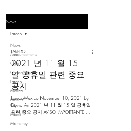
News
Laredo
News
LAREDO
Announcements
2021 년 11 월 15
Chile
일 공휴일 관련 중요
Guadalajara
Laredo
공지
Mexico
LaredoMexico November 10, 2021 by
Mexico
David An 2021 년 11 월 15 일 공휴일
City
관련 중요 공지 AVISO IMPORTANTE DIA
Miami
NO LABORAL DE ADUANA
Monterrey
15/NOVIEMBRE/2021...