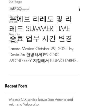
Santiago
LAREDO
Uncategorized
누에보 라레도 및 라
United
States
레도 SUMMER TIME
San
Antonio
종료 업무 시간 변경
News
Laredo Mexico October 29, 2021 by
David An 안녕하세요? CNC
MONTERREY 지점에서 NUEVO LAREDO
(MEXICO) 와 LAREDO TX (USA)의
SUMMER TIME 종료 인한 업무 시간 변
경...
Recent Posts
Maersk CLX service leaves San Antonio and
returns to Valparaíso