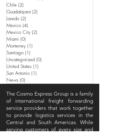
Chile
(2)
2 entradas
Guadalajara
(2)
2 entradas
Laredo
(2)
2 entradas
Mexico
(4)
4 entradas
Mexico City
(2)
2 entradas
Miami
(0)
0 entradas
Monterrey
(1)
1 entrada
Santiago
(1)
1 entrada
Uncategorized
(0)
0 entradas
United States
(1)
1 entrada
San Antonio
(1)
1 entrada
News
(0)
0 entradas
The Cosmo Express Group is a family
of international freight forwarding
service providers that work together
to provide logistics services in the
Central and South Americas. While
serving customers of every size and
industry, its main focus is on project